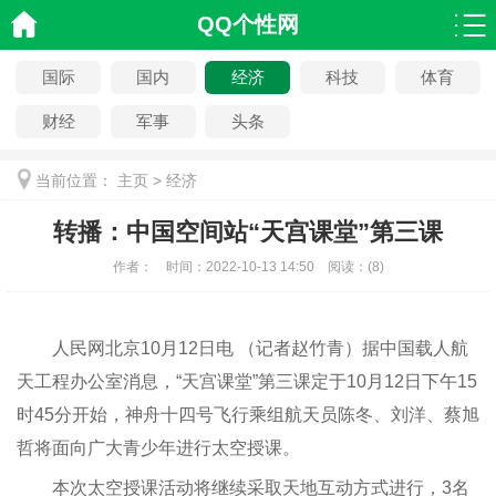
QQ个性网
国际
国内
经济
科技
体育
财经
军事
头条
当前位置：
主页
>
经济
转播：中国空间站“天宫课堂”第三课
作者：
时间：
2022-10-13 14:50
阅读：
(
8)
人民网北京10月12日电 （记者赵竹青）据中国载人航
天工程办公室消息，“天宫课堂”第三课定于10月12日下午15
时45分开始，神舟十四号飞行乘组航天员陈冬、刘洋、蔡旭
哲将面向广大青少年进行太空授课。
本次太空授课活动将继续采取天地互动方式进行，3名