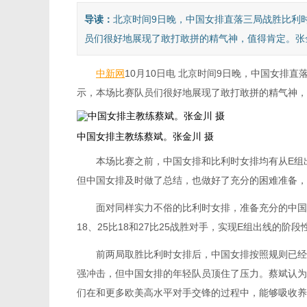
导读：
北京时间9日晚，中国女排直落三局战胜比利
员们很好地展现了敢打敢拼的精气神，值得肯定。张金川
中新网
10月10日电 北京时间9日晚，中国女排
示，本场比赛队员们很好地展现了敢打敢拼的精气神，
中国女排主教练蔡斌。张金川 摄
本场比赛之前，中国女排和比利时女排均有从E组出
但中国女排及时做了总结，也做好了充分的困难准备
面对同样实力不俗的比利时女排，准备充分的中国女
18、25比18和27比25战胜对手，实现E组出线的阶段
前两局取胜比利时女排后，中国女排按照规则已经率
强冲击，但中国女排的年轻队员顶住了压力。蔡斌认为
们在和更多欧美高水平对手交锋的过程中，能够吸收养