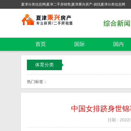
夏津分类信息网|夏津二手房销售|夏津秉兴房产-就找夏津分类信息网
首页
国际
国内
体育分类
热门标签：
中国女排跻身世锦
日期：2022/1