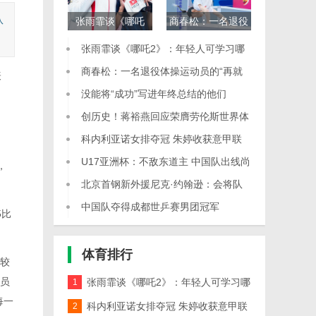
队
张雨霏谈《哪吒
商春松：一名退役
2》：年轻人可学习
体操运动员的“再就
张雨霏谈《哪吒2》：年轻人可学习哪
哪吒的心
业”故
吒的心
商春松：一名退役体操运动员的“再就
表
业”故
没能将“成功”写进年终总结的他们
创历史！蒋裕燕回应荣膺劳伦斯世界体
育奖
科内利亚诺女排夺冠 朱婷收获意甲联
赛首冠
U17亚洲杯：不敌东道主 中国队出线尚
，
存
北京首钢新外援尼克·约翰逊：会将队
友放在
中国队夺得成都世乒赛男团冠军
5比
体育
排行
较
员
张雨霏谈《哪吒2》：年轻人可学习哪
1
每一
吒的心
科内利亚诺女排夺冠 朱婷收获意甲联
2