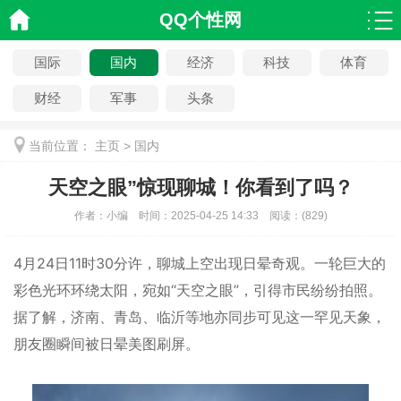
QQ个性网
国际
国内
经济
科技
体育
财经
军事
头条
当前位置：
主页
>
国内
天空之眼”惊现聊城！你看到了吗？
作者：
小编
时间：
2025-04-25 14:33
阅读：
(
829)
4月24日11时30分许，聊城上空出现日晕奇观。一轮巨大的
彩色光环环绕太阳，宛如“天空之眼”，引得市民纷纷拍照。
据了解，济南、青岛、临沂等地亦同步可见这一罕见天象，
朋友圈瞬间被日晕美图刷屏。